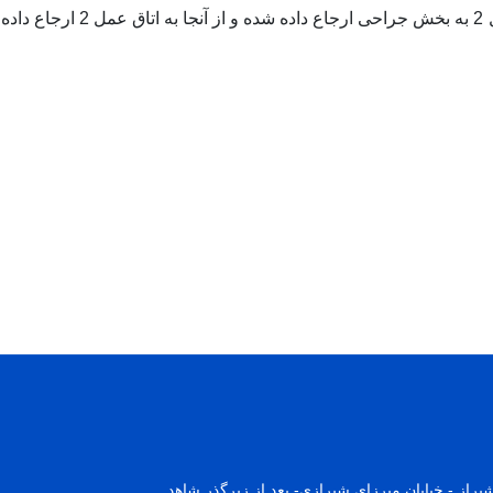
بیماران از قسمت پذیرش اتاق
راز - خیابان میرزای شیرازی- بعد از زیرگذر شاهد