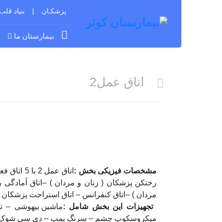
پزشکـان
بنیاد قلب
بیمارستان ما
س
اتاق عمل2
مشخصات فیزیکی بخش :
رختکن پزشکان ( زنان و مردان ) –اتاق آمادگی ب
مردان ) –اتاق کنفرانس – اتاق استراحت پزشکان - 
تجهیزات این بخش شامل :
میکروسکوپ چشم – سرنگ پمپ – دی سی شوک