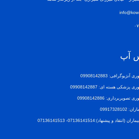
info@kows
س آپ
یوگرافی: 09908142883
زشکی هسته ای: 09908142887
ویربرداری: 09908142886
099173281
تقاد و پیشنهاد):07136141514- 07136141513