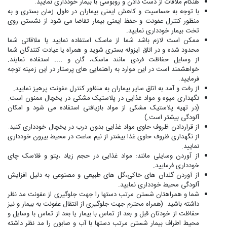
هنگام ملاقات از دست دادن و روبوسی با بیمار خودداری نمایید.
با توجه به حساسیت و کاهش ایمنی بیماران در طول زمان بستری و به
منظور کنترل عفونت و حفظ ایمنی بیمار تقاضا می شود از نشستن روی
تخت بیمار خودداری نمایید.
ممکن است لازم باشد شما از ماسک استفاده نمایید یا ملاقاتی شما
محدود شده و در اتاق ایزوله بستری شوید و همراه یا عیادت کنندگان شما
از وسایل حفاظت فردی مانند ماسک، گان و .... استفاده نمایند.
خواهشمند است در این موارد به راهنمایی های پرستار در این زمینه توجه
فرمایید.
از رفت و آمد به اتاق سایر بیماران به منظور کنترل عفونت پرهیز نمایید.
نگهداری میوه و مواد غذایی در پلاستیک مشکی در یخچال ممنون است.
(در تهیه پلاستیک مشکی از مواد بازیافتی استفاده می شود و امکان
آلودگی بیشتر است.)
از قراردادن ظروف حاوی مواد غذایی بدون درب در یخچال خودداری کنید.
از نگهداری ظروف حاوی غذا بیشتر از نیم ساعت در محیط بیرون خودداری
نمایید.
از آوردن وسایلی مانند: مواد غذایی در حجم زیاد ،پتو و فلاسک چای
خودداری فرمایید.
از آوردن گلدان های خاکی،گل های طبیعی و مصنوعی به دلیل افزایش
آلودگی محیط خودداری نمایید.
شما و همراهتان شستن مرتب دستها را جهت جلوگیری از عفونت مد نظر
داشته باشید. (همراه محترم جهت جلوگیری از انتقال عفونت به بیمار و نیز
حفاظت از خودتان قبل و بعد از تماس با بیمار یا بعد از تماس با وسایل و
محیط اطراف بیمار شستن مرتب دستها با آب و صابون را مد نظر داشته