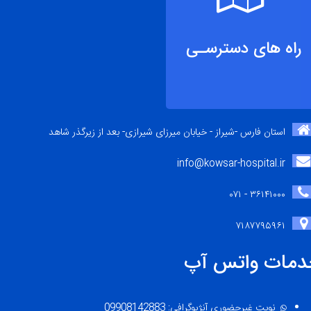
راه های دسترسـی
استان فارس -شیراز - خیابان میرزای شیرازی- بعد از زیرگذر شاهد
info@kowsar-hospital.ir
۳۶۱۴۱۰۰۰ - ۰۷۱
۷۱۸۷۷۹۵۹۶۱
دمات واتس آپ
نوبت غیرحضوری آنژیوگرافی: 09908142883