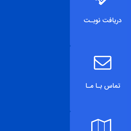
دریافت نوبـت
تماس بـا مـا