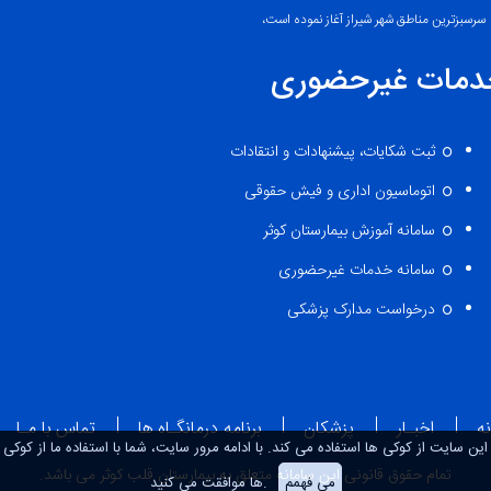
سرسبزترین مناطق شهر شیراز آغاز نموده است،
دمات غیرحضوری
ثبت شکایات، پیشنهادات و انتقادات
اتوماسیون اداری و فیش حقوقی
سامانه آموزش بیمارستان کوثر
سامانه خدمات غیرحضوری
درخواست مدارک پزشکی
ه
اخبـار
پزشکان
برنامه درمانگـاه ها
تماس با مـا
این سایت از کوکی ها استفاده می کند. با ادامه مرور سایت، شما با استفاده ما از کوکی
تمام حقوق قانونی این سامانه متعلق به بیمارستان قلب کوثر می باشد.
می فهمم
ها موافقت می کنید.