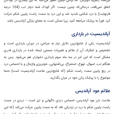
می‌افتد (تقریباً دوبرابر). اما برخی چنین تصور می‌کنند که این بیماری در کودکان
اتفاق نمی‌افتد، درحالی‌که چنین نیست. اگر کودک شما دچار تب (104 درجه
فارنهایت) یا درد شکمی شدید شد و این درد به سمت راست پایین شکم حرکت
کرد، فوراً به پزشک مراجعه کنید زیرا ممکن است به معنای پارگی آپاندیس باشد.
آپاندیسیت در بارداری
آپاندیسیت یکی از شایع‌ترین دلایل نیاز به جراحی در دوران بارداری است و
تشخیص و تفکیک آن از علائم و تغییرات جسمی ایجاد شده در بارداری قدری
مشکل است که این امر در سه ماه سوم بارداری دشوارتر هم می‌شود. پس به
هنگام تب، اسهال، تهوع، استفراغ، بی‌اشتهایی، خونریزی واژینال و یا احساس درد
در ربع پایین سمت راست شکم (که شایع‌ترین علامت آپاندیسیت است) حتما
موضوع را با پزشک زنان خود در میان بگذارید.
علائم عود آپاندیس
علامت بارز عود آپاندیس، احساس دردی ناگهانی و تیز است – دردی در سمت
راست پایین شکم یا درد در نزدیکی ناف که به سمت پایین حرکت می‌کند (که این