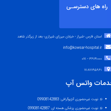
راه های دسترسـی
استان فارس -شیراز - خیابان میرزای شیرازی- بعد از زیرگذر شاهد
info@kowsar-hospital.ir
۳۶۱۴۱۰۰۰ - ۰۷۱
۷۱۸۷۷۹۵۹۶۱
دمات واتس آپ
نوبت غیرحضوری آنژیوگرافی: 09908142883
نوبت غیرحضوری پزشکی هسته ای: 09908142887