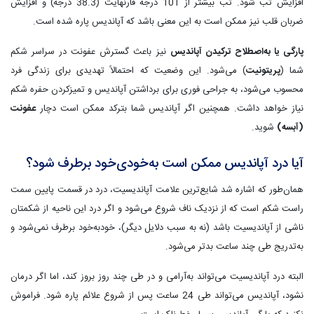
افزایش تب شود. تب بیشتر از 101 درجه فارنهایت (38.3 درجه) و افزایش
ضربان قلب نیز ممکن است به این معنی باشد که آپاندیس پاره شده است.
پارگی یا به‌اصطلاح ترکیدن آپاندیس
نیز باعث گسترش عفونت در سراسر شکم
شما (
پریتونیت
) می‌شود. این وضعیت که احتمالاً تهدیدی برای زندگی فرد
محسوب می‌شود، به جراحی فوری برای برداشتن آپاندیس و تمیزکردن حفره شکم
نیاز خواهد داشت. همچنین اگر آپاندیس شما بترکد ممکن است دچار
عفونت
(آبسه)
شوید.
آیا درد آپاندیس ممکن است به‌خودی‌خود برطرف شود؟
همان‌طور که اشاره شد شایع‌ترین علامت آپاندیسیت، درد در قسمت پایین سمت
راست شکم است که از نزدیک ناف شروع می‌شود و اگر درد این ناحیه از شکمتان
ناشی از آپاندیسیت باشد (نه به سبب دلایل دیگر)، خودبه‌خود برطرف نمی‌شود و
به‌تدریج طی چند ساعت بدتر می‌شود.
البته درد آپاندیسیت می‌تواند به‌آرامی و در طی چند روز بروز کند، اما اگر درمان
نشود، آپاندیس می‌تواند طی 24 ساعت پس از شروع علائم پاره شود. فراموش