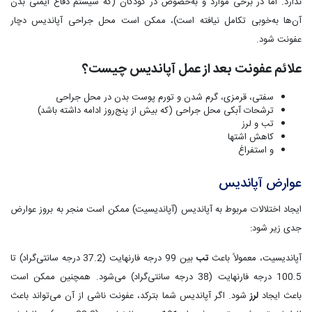
ندارد. اما در برخی موارد و به‌خصوص در کودکان (که سیستم دفاع ایمنی بدن
آن‌ها به‌خوبی تکامل نیافته است)، ممکن است محل جراحی آپاندیس دچار
عفونت شود.
علائم عفونت بعد از عمل آپاندیس چیست؟
سفتی، قرمزی، گرم شدن و تورم پوست بدن در محل جراحی
ترشحات آبکی محل جراحی (که بیش از پنج‌روز ادامه داشته باشد)
تب و لرز
کاهش اشتها
و استفراغ
عوارض آپاندیس
ایجاد اختلالات مربوط به آپاندیس (آپاندیسیت) ممکن است منجر به بروز عوارض
جدی زیر شود:
آپاندیسیت، معمولاً باعث
تب
بین 99 درجه فارنهایت (37.2 درجه سانتی‌گراد) تا
100.5 درجه فارنهایت (38 درجه سانتی‌گراد) می‌شود. همچنین ممکن است
باعث ایجاد
لرز
شود. اگر آپاندیس شما بترکد، عفونت ناشی از آن می‌تواند باعث