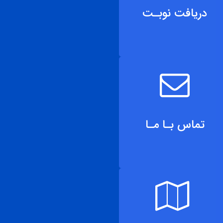
دریافت نوبـت
تماس بـا مـا