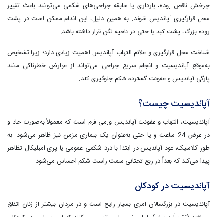
چرخش ناقص روده، بارداری یا سابقه جراحی‌های شکمی می‌توانند باعث تغییر
محل قرارگیری آپاندیس شوند. به همین دلیل، این اندام ممکن است در پشت
روده بزرگ، پشت کبد یا حتی در ناحیه لگن قرار داشته باشد.
شناخت محل قرارگیری و علائم التهاب آپاندیس اهمیت زیادی دارد؛ زیرا تشخیص
به‌موقع آپاندیسیت و انجام سریع جراحی می‌تواند از عوارض خطرناکی مانند
پارگی آپاندیس و عفونت گسترده شکم جلوگیری کند.
آپاندیسیت چیست؟
آپاندیسیت، التهاب و عفونت آپاندیس ورمی فرم است که معمولاً به‌صورت حاد و
در عرض 24 ساعت و یا حتی به‌عنوان یک بیماری مزمن نیز ظاهر می‌شود. به
طور کلاسیک، عود آپاندیس در ابتدا با درد شکمی عمومی یا ﭘﺮی اﻣﺒﻠﯿﮑﺎل تظاهر
پیدا می‌کند که بعداً در ربع تحتانی سمت راست شکم احساس می‌شود.
آپاندیسیت در کودکان
آپاندیسیت در بزرگسالان امری بسیار رایج است و در مردان بیشتر از زنان اتفاق