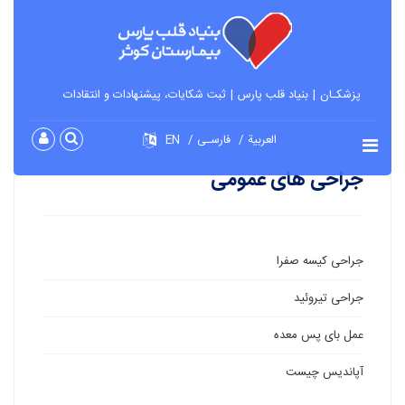
پزشکـان
بنیاد قلب پارس
ثبت شکایات، پیشنهادات و انتقادات
العربية
فارسـی
EN
جراحی های عمومی
جراحی کیسه صفرا
جراحی تیروئید
عمل بای پس معده
آپاندیس چیست