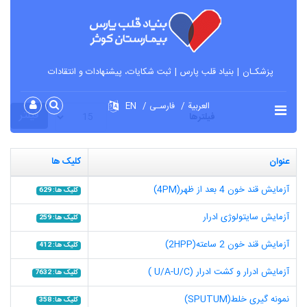
پزشکـان
بنیاد قلب پارس
ثبت شکایات، پیشنهادات و انتقادات
العربية
فارسـی
EN
نمایش #
فیلتر
فیلترها
عنوان
کلیک ها
آزمایش قند خون 4 بعد از ظهر(4PM)
کلیک ها: 629
آزمایش سایتولوژی ادرار
کلیک ها: 259
آزمایش قند خون 2 ساعته(2HPP)
کلیک ها: 412
آزمایش ادرار و کشت ادرار (U/A-U/C )
کلیک ها: 7632
نمونه گیری خلط(SPUTUM)
کلیک ها: 358