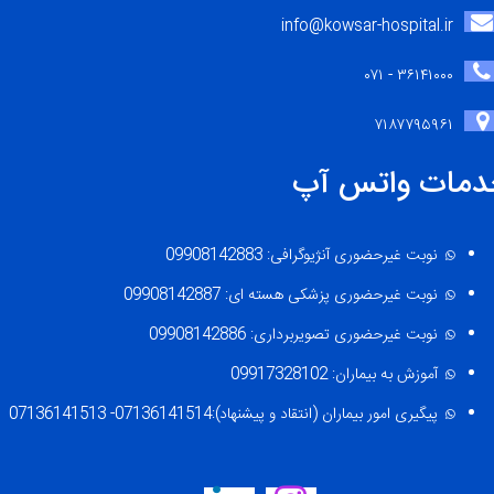
info@kowsar-hospital.ir
۳۶۱۴۱۰۰۰ - ۰۷۱
۷۱۸۷۷۹۵۹۶۱
دمات واتس آپ
نوبت غیرحضوری آنژیوگرافی: 09908142883
نوبت غیرحضوری پزشکی هسته ای: 09908142887
نوبت غیرحضوری تصویربرداری: 09908142886
آموزش به بیماران: 09917328102
پیگیری امور بیماران (انتقاد و پیشنهاد):07136141514- 07136141513