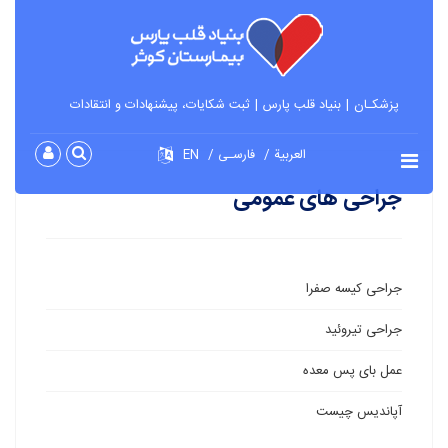
پزشکـان
بنیاد قلب پارس
ثبت شکایات، پیشنهادات و انتقادات
العربية
فارسـی
EN
جراحی های عمومی
جراحی کیسه صفرا
جراحی تیروئید
عمل بای پس معده
آپاندیس چیست