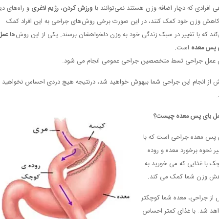
ی افرادی که دچار اضافه وزن هستند نمی‌توانند با
ورزش کردن
،
رژیم لاغری
و راه‌های دی
کاهش وزن خود کمک کنند، در این صورت برخی روش‌های جراحی به این افراد کمک
کند که با تغییر در سبک زندگی خود به وزن دلخواهشان برسند. یکی از این روش‌ها
عمل
 پس معده
است.
 عمل جراحی تسط متخصصین جراحی عمومی انجام می شود.
 از انجام این جراحی شما بیهوش خواهید شد، درنتیجه هیچ دردی احساس نخواهید
.
ل بای پس معده چیست؟
 پس معده جراحی است که با
یر نحوه برخورد معده و روده
ک با غذایی که می خورید به
ش وزن شما کمک می کند.
از جراحی، معده شما کوچکتر
هد شد. با غذای کمتر احساس