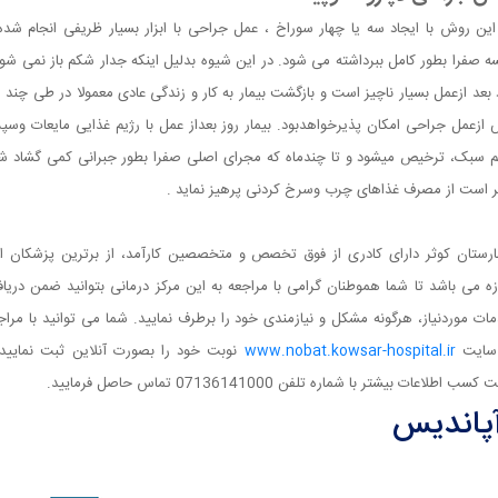
این روش با ایجاد سه یا چهار سوراخ ، عمل جراحی با ابزار بسیار ظریفی انجام شده
ه صفرا بطور کامل ببرداشته می شود. در این شیوه بدلیل اینکه جدار شکم باز نمی شود
 بعد ازعمل بسیار ناچیز است و بازگشت بیمار به کار و زندگی عادی معمولا در طی چند ر
ازعمل جراحی امکان پذیرخواهدبود. بیمار روز بعداز عمل با رژیم غذایی مایعات وس
م سبک، ترخیص میشود و تا چندماه که مجرای اصلی صفرا بطور جبرانی کمی گشاد ش
ر است از مصرف غذاهای چرب وسرخ کردنی پرهیز نماید .
ارستان کوثر دارای کادری از فوق تخصص و متخصصین کارآمد، از برترین پزشکان ا
ه می باشد تا شما هموطنان گرامی با مراجعه به این مرکز درمانی بتوانید ضمن دریا
ات موردنیاز، هرگونه مشکل و نیازمندی خود را برطرف نمایید. شما می توانید با مراج
 سایت
www.nobat.kowsar-hospital.ir
نوبت خود را بصورت آنلاین ثبت نمایید 
سب اطلاعات بیشتر با شماره تلفن 07136141000 تماس حاصل فرمایید.
پاندیس