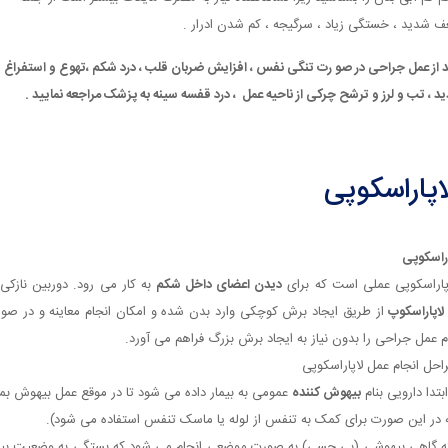
 شدید ، خستگی زیاد ، سرگیجه ، کم شدن ادرار .
د از عمل جراحی در صو رت تنگی نفس ، افزایش ضربان قلب ، درد شکم ،تهوع و استفراغ
د ، تب و لرز و ترشح چرکی از ناحیه عمل ، درد قفسه سینه به پزشک مراجعه نمایید .
اپاراسکوپی
اراسکوپی
پاراسکوپی عملی است که برای
دیدن اعضای داخل شکم
به کار می رود. دوربین نازکی 
لاپاراسکوپ
از طریق ایجاد برش کوچکی وارد بدن شده و امکان انجام معاینه و در صو
م عمل جراحی را بدون نیاز به ایجاد برش بزرگ فراهم می آورد.
احل انجام عمل لاپاراسکوپی
ابتدا دارویی بنام
بیهوش کننده
عمومی به بیمار داده می شود تا در موقع عمل بیهوش بما
 در این صورت برای کمک به تنفس از لوله یا ماسک تنفس استفاده می شود).
ته گاهی بیهوشی (بی حسی) به صورت موضعی انجام می شود که بستگی به وضعیت بیم