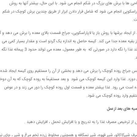
حی ها با برش های بزرگ در شکم انجام می شود. با این حال، بیشتر آنها به روش
اراسکوپی انجام می شود که شامل قرار دادن ابزار از طریق چندین برش کوچک در شکم
ت.
 از ایجاد برشها با روش باز یا لاپاراسکوپی، جراح قسمت بالای معده را برش می دهد و آ
از بقیه معده جدا می کند. کیسه حاصل به اندازه یک گردو است و مقدار بسیار کمی می
تواند غذا را نگه دارد در صورتی که به طور معمول، معده می تواند حدود 3 پیمانه غذا نگه
.
 جراح روده کوچک را برش می دهد و بخشی از آن را مستقیم روی کیسه ایجاد شده
دوزد. غذا وارد این کیسه کوچک می شود و بعد مستقیماً به روده کوچک که به آن دوخ
 است می رود. غذا بیشتر معده و قسمت اول روده کوچک را دور می زند و در عوض
قیم وارد روده کوچک می شود.
یه های بعد از عمل
از ترخیص مصرف غذا را به تدریج و با افزایش تحمل ، افزایش دهید .
ف شیرکاکائو، شیر قهوه، شیر نسکافه و همچنین مخلوط زرده تخم مرغ و شیر ، چای نب