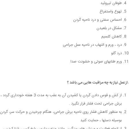
طوفان تیروئید
تهوع واستفراغ
احساس سفتی و درد ناحیه گردن
مشکل در بلعیدن
کاهش کلسیم
درد ، ورم و التهاب در ناحیه عمل جراحی
درد گلو
ورم طنابهای صوتی و خشونت صدا
 از عمل نیاز به چه مراقبت هایی می باشد ؟
از کش و قوس دادن گردن یا کشیدن آن به عقب به مدت 3 هفته خودداری گردد
برش جراحی تحت فشار قرار نگیرد .
به منظور کاهش فشار روی ناحیه برش جراحی، هنگام چرخیدن و حرکت سر، گردن ر
بوسیله دستها ، حمایت کنید
از انجام فعالیت و ورزش های سنگین مانند وزنه برداری ، بارفیکس ، شنا کردن ،