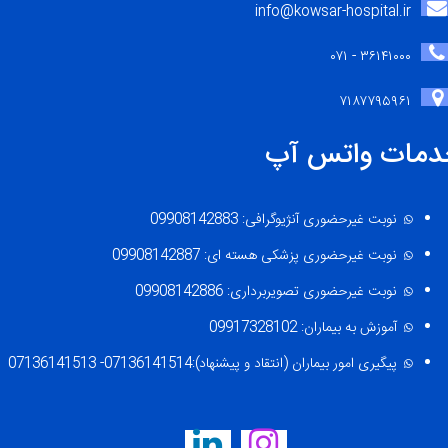
info@kowsar-hospital.ir
۳۶۱۴۱۰۰۰ - ۰۷۱
۷۱۸۷۷۹۵۹۶۱
دمات واتس آپ
نوبت غیرحضوری آنژیوگرافی: 09908142883
نوبت غیرحضوری پزشکی هسته ای: 09908142887
نوبت غیرحضوری تصویربرداری: 09908142886
آموزش به بیماران: 09917328102
پیگیری امور بیماران (انتقاد و پیشنهاد):07136141514- 07136141513