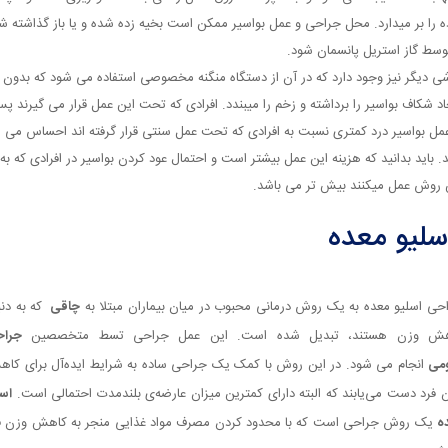
ه را بر میدارد. محل جراحی و عمل بواسیر ممكن است بخیه زده شده و یا باز گذاشته ش
وسط گاز استریل پانسمان شود.
ی دیگر نیز وجود دارد كه در آن از دستگاه منگنه مخصوصی استفاده می شود كه بدون
اد شكاف بواسیر را برداشته و زخم را میبندد. افرادی كه تحت این عمل قرار می گیرند پ
عمل بواسیر درد كمتری نسبت به افرادی كه تحت عمل سنتی قرار گرفته اند احساس می
د. باید بدانید که هزینه این عمل بیشتر است و احتمال عود كردن بواسیر در افرادی كه به
 روش عمل میكنند بیش تر می باشد.
سلیو معده
حی اسلیو معده به یک روش درمانی محبوب در میان بیماران مبتلا به
چاقی
که به دنب
هش وزن هستند، تبدیل شده است. این عمل جراحی تسط متخصصین
جرا
می
انجام می شود. در این روش با کمک یک جراحی ساده به شرایط ایده‌آل برای کا
 فرد دست می‌یابند که البته دارای کمترین میزان عارضه‌ی بلندمدت احتمالی است.
اسل
ه
یک روش جراحی است که با محدود کردن مصرف مواد‌ غذایی منجر به کاهش وزن ف