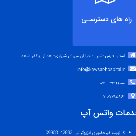
راه های دسترسـی
استان فارس -شیراز - خیابان میرزای شیرازی- بعد از زیرگذر شاهد
info@kowsar-hospital.ir
۳۶۱۴۱۰۰۰ - ۰۷۱
۷۱۸۷۷۹۵۹۶۱
دمات واتس آپ
نوبت غیرحضوری آنژیوگرافی: 09908142883