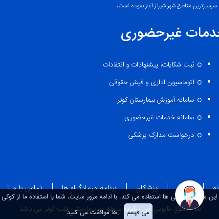
سرسبزترین مناطق شهر شیراز آغاز نموده است،
دمات غیرحضوری
ثبت شکایات، پیشنهادات و انتقادات
اتوماسیون اداری و فیش حقوقی
سامانه آموزش بیمارستان کوثر
سامانه خدمات غیرحضوری
درخواست مدارک پزشکی
ه
اخبـار
پزشکان
برنامه درمانگـاه ها
تماس با مـا
این سایت از کوکی ها استفاده می کند. با ادامه مرور سایت، شما با استفاده ما از کوکی
تمام حقوق قانونی این سامانه متعلق به بیمارستان قلب کوثر می باشد.
می فهمم
ها موافقت می کنید.