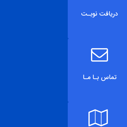
دریافت نوبـت
تماس بـا مـا