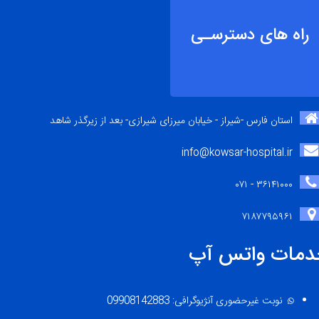
راه های دسترسـی
استان فارس -شیراز - خیابان میرزای شیرازی- بعد از زیرگذر شاهد
info@kowsar-hospital.ir
۳۶۱۴۱۰۰۰ - ۰۷۱
۷۱۸۷۷۹۵۹۶۱
دمات واتس آپ
نوبت غیرحضوری آنژیوگرافی: 09908142883