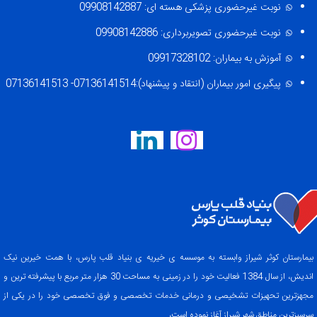
نوبت غیرحضوری پزشکی هسته ای: 09908142887
نوبت غیرحضوری تصویربرداری: 09908142886
آموزش به بیماران: 09917328102
پیگیری امور بیماران (انتقاد و پیشنهاد):07136141514- 07136141513
بیمارستان کوثر شیراز وابسته به موسسه ی خیریه ی بنیاد قلب پارس، با همت خیرین نیک
اندیش، از سال 1384 فعالیت خود را در زمینی به مساحت 30 هزار متر مربع با پیشرفته ترین و
مجهزترین تحهیزات تشخیصی و درمانی خدمات تخصصی و فوق تخصصی خود را در یکی از
سرسبزترین مناطق شهر شیراز آغاز نموده است،