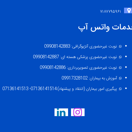
۷۱۸۷۷۹۵۹۶۱
دمات واتس آپ
نوبت غیرحضوری آنژیوگرافی: 09908142883
نوبت غیرحضوری پزشکی هسته ای: 09908142887
نوبت غیرحضوری تصویربرداری: 09908142886
آموزش به بیماران: 09917328102
پیگیری امور بیماران (انتقاد و پیشنهاد):07136141514- 07136141513