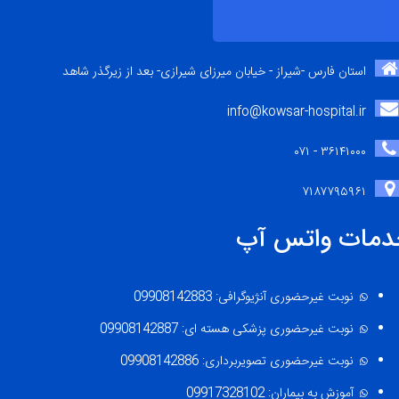
استان فارس -شیراز - خیابان میرزای شیرازی- بعد از زیرگذر شاهد
info@kowsar-hospital.ir
۳۶۱۴۱۰۰۰ - ۰۷۱
۷۱۸۷۷۹۵۹۶۱
دمات واتس آپ
نوبت غیرحضوری آنژیوگرافی: 09908142883
نوبت غیرحضوری پزشکی هسته ای: 09908142887
نوبت غیرحضوری تصویربرداری: 09908142886
آموزش به بیماران: 09917328102